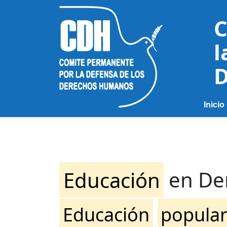
C
l
D
Inicio
Educación
en De
Educación
popula