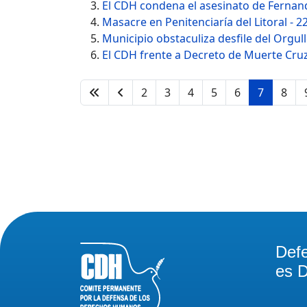
El CDH condena el asesinato de Fernand
Masacre en Penitenciaría del Litoral - 22
Municipio obstaculiza desfile del Orgul
El CDH frente a Decreto de Muerte Cru
2
3
4
5
6
7
8
Def
es D