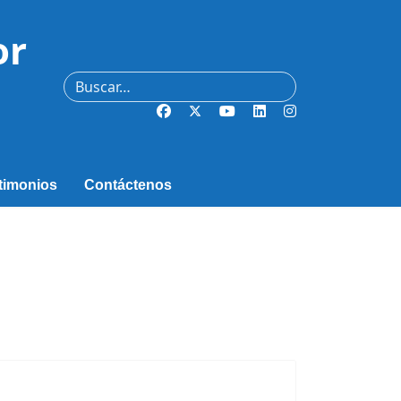
or
Buscar
timonios
Contáctenos