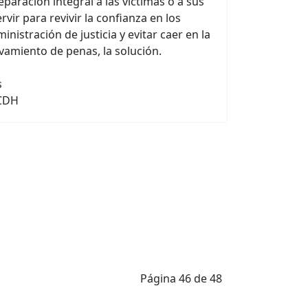
reparación integral a las víctimas o a sus
vir para revivir la confianza en los
nistración de justicia y evitar caer en la
vamiento de penas, la solución.
1
s
 CDH
Página 46 de 48