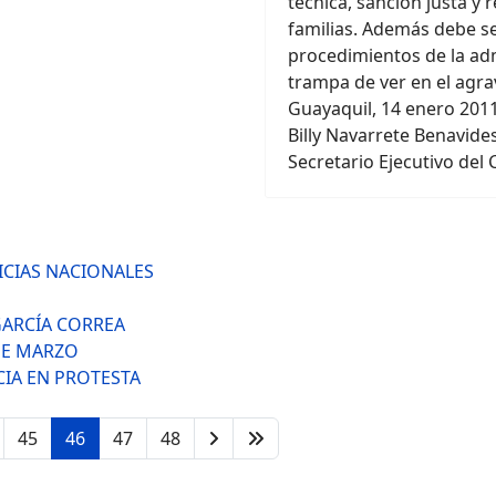
técnica, sanción justa y 
familias. Además debe ser
procedimientos de la admi
trampa de ver en el agra
Guayaquil, 14 enero 201
Billy Navarrete Benavide
Secretario Ejecutivo del
CIAS NACIONALES
ARCÍA CORREA
DE MARZO
IA EN PROTESTA
45
46
47
48