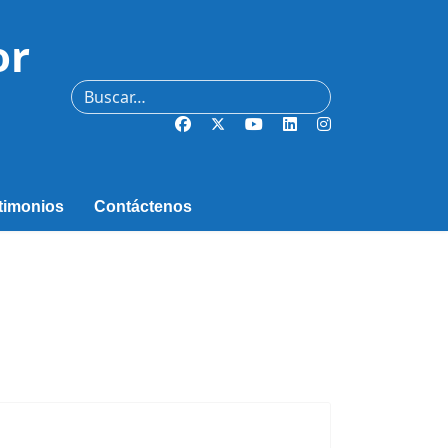
or
Buscar
timonios
Contáctenos