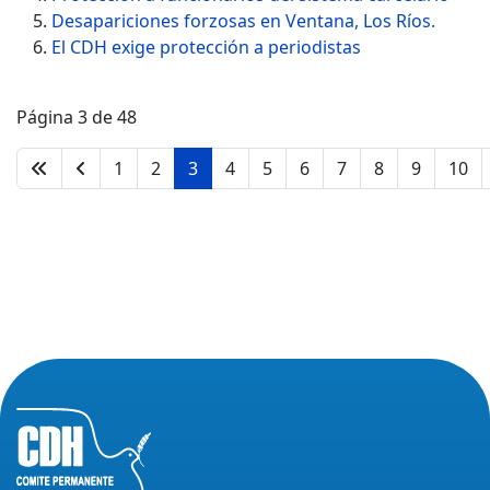
Desapariciones forzosas en Ventana, Los Ríos.
El CDH exige protección a periodistas
Página 3 de 48
1
2
3
4
5
6
7
8
9
10