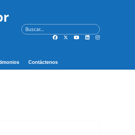
or
Buscar
timonios
Contáctenos