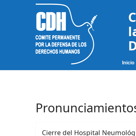
C
l
D
Inicio
Pronunciamiento
Cierre del Hospital Neumológic