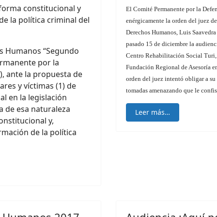
forma constitucional y
El Comité Permanente por la Defe
 la política criminal del
enérgicamente la orden del juez d
Derechos Humanos, Luis Saavedra 
pasado 15 de diciembre la audiencia
os Humanos “Segundo
Centro Rehabilitación Social Turi
ermanente por la
Fundación Regional de Asesoría e
 ante la propuesta de
orden del juez intentó obligar a su 
ares y víctimas (1) de
tomadas amenazando que le confiscar
l en la legislación
a de esa naturaleza
Leer más…
nstitucional y,
ación de la política