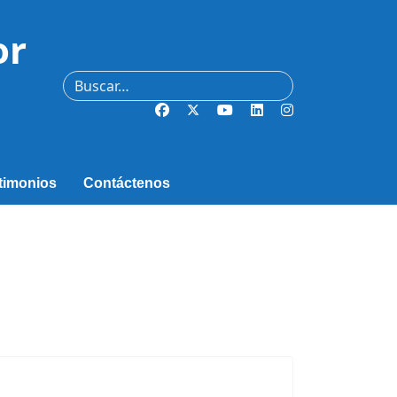
or
Buscar
timonios
Contáctenos