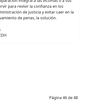
reparación integral a las víctimas o a sus
vir para revivir la confianza en los
nistración de justicia y evitar caer en la
vamiento de penas, la solución.
1
s
 CDH
Página 46 de 48