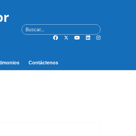
or
Buscar
timonios
Contáctenos