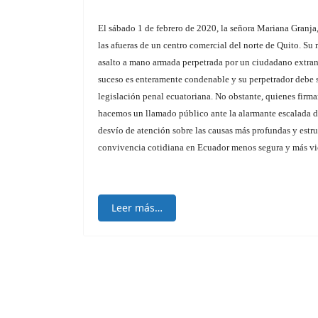
El sábado 1 de febrero de 2020, la señora Mariana Granja,
las afueras de un centro comercial del norte de Quito. Su 
asalto a mano armada perpetrada por un ciudadano extran
suceso es enteramente condenable y su perpetrador debe 
legislación penal ecuatoriana. No obstante, quienes fir
hacemos un llamado público ante la alarmante escalada de
desvío de atención sobre las causas más profundas y estru
convivencia cotidiana en Ecuador menos segura y más vi
Leer más…