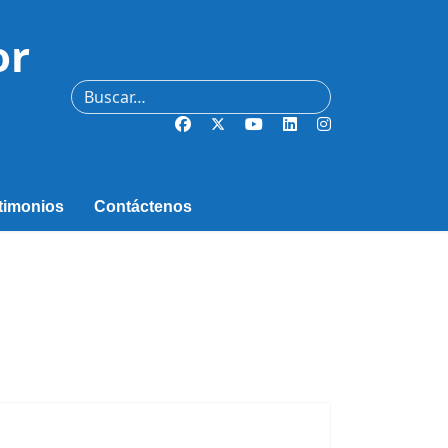
or
Buscar
timonios
Contáctenos