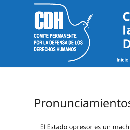
C
l
D
Inicio
Pronunciamiento
El Estado opresor es un mach