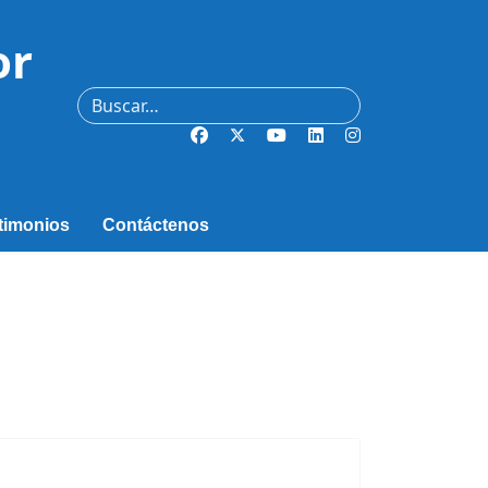
or
Buscar
timonios
Contáctenos