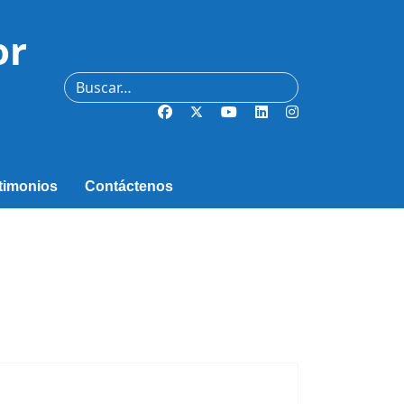
or
Buscar
timonios
Contáctenos