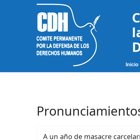
C
l
D
Inicio
Pronunciamiento
A un año de masacre carcelar