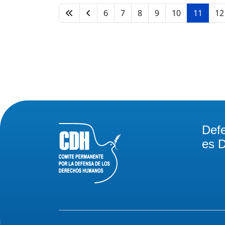
6
7
8
9
10
11
12
Def
es D