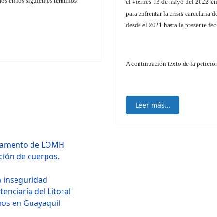
os en los siguientes términos:
el viernes 13 de mayo del 2022 en
para enfrentar la crisis carcelaria
desde el 2021 hasta la presente fec
A continuación texto de la petició
Leer más…
glamento de LOMH
ión de cuerpos.
a inseguridad
enciaría del Litoral
os en Guayaquil