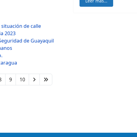
Leer más…
situación de calle
ia 2023
y Seguridad de Guayaquil
manos
o.
caragua
8
9
10