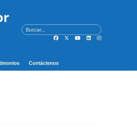
or
Buscar
timonios
Contáctenos