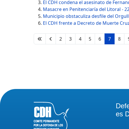
El CDH condena el asesinato de Fernand
Masacre en Penitenciaría del Litoral - 22
Municipio obstaculiza desfile del Orgul
El CDH frente a Decreto de Muerte Cru
2
3
4
5
6
7
8
Def
es D