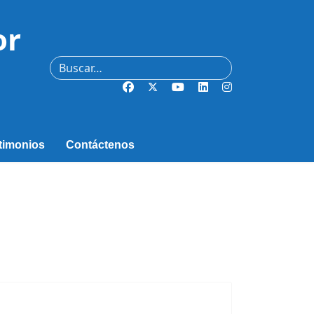
or
Buscar
timonios
Contáctenos