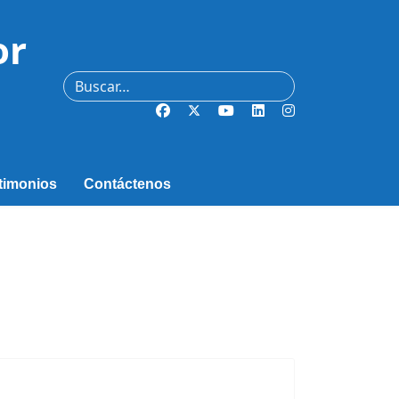
or
Buscar
timonios
Contáctenos