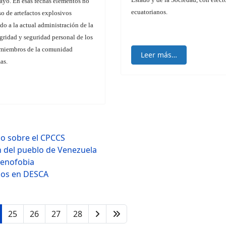
ayo. En esas fechas elementos no
ecuatorianos.
so de artefactos explosivos
do a la actual administración de la
egridad y seguridad personal de los
s miembros de la comunidad
Leer más…
as.
o sobre el CPCCS
n del pueblo de Venezuela
xenofobia
ios en DESCA
25
26
27
28