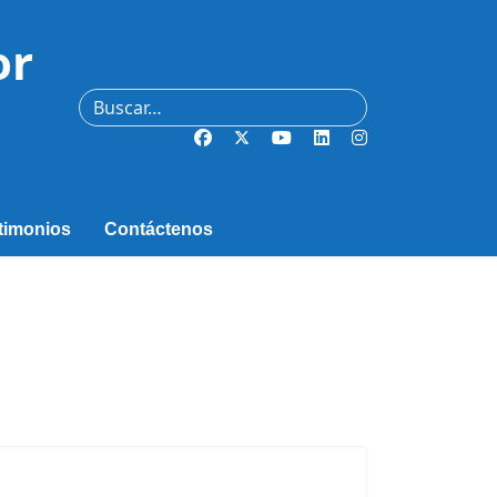
or
Buscar
timonios
Contáctenos