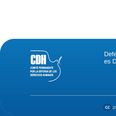
Def
es D
CC
2