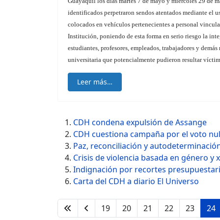
Guayaquil los días martes 7 de mayo y miércoles 29 de m
identificados perpetraron sendos atentados mediante el u
colocados en vehículos pertenecientes a personal vincula
Institución, poniendo de esta forma en serio riesgo la int
estudiantes, profesores, empleados, trabajadores y demá
universitaria que potencialmente pudieron resultar víctim
Leer más…
CDH condena expulsión de Assange
CDH cuestiona campaña por el voto nul
Paz, reconciliación y autodeterminació
Crisis de violencia basada en género y 
Indignación por recortes presupuestar
Carta del CDH a diario El Universo
19
20
21
22
23
24