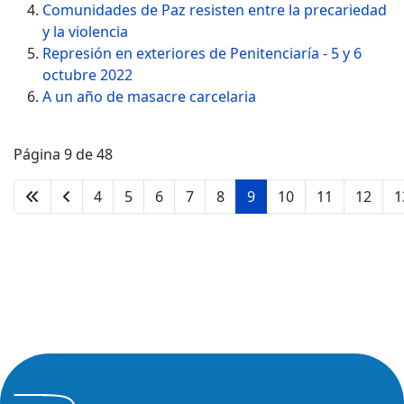
Comunidades de Paz resisten entre la precariedad
y la violencia
Represión en exteriores de Penitenciaría - 5 y 6
octubre 2022
A un año de masacre carcelaria
Página 9 de 48
4
5
6
7
8
9
10
11
12
1