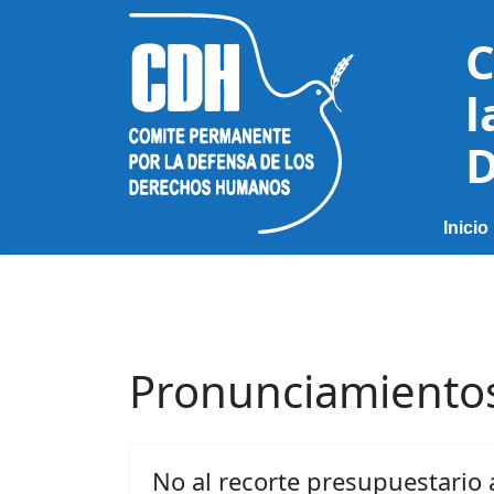
C
l
D
Inicio
Pronunciamiento
No al recorte presupuestario 