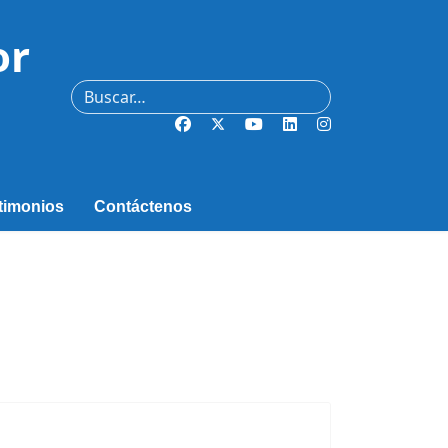
or
Buscar
timonios
Contáctenos