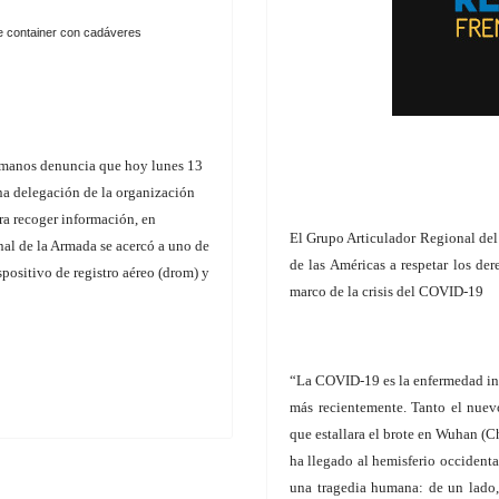
 container con cadáveres
umanos denuncia que hoy lunes 13
a delegación de la organización
ra recoger información, en
El Grupo Articulador Regional del
al de la Armada se acercó a uno de
de las Américas a respetar los de
spositivo de registro aéreo (drom) y
marco de la crisis del COVID-19
“La COVID-19 es la enfermedad inf
más recientemente. Tanto el nuev
que estallara el brote en Wuhan (
ha llegado al hemisferio occidenta
una tragedia humana: de un lado, 