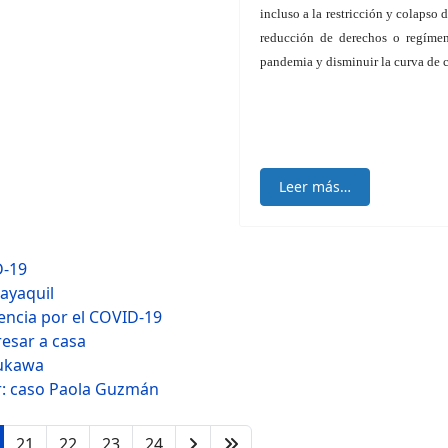
incluso a la restricción y colapso d
reducción de derechos o regímen
pandemia y disminuir la curva de 
Leer más…
D-19
ayaquil
encia por el COVID-19
esar a casa
rukawa
r: caso Paola Guzmán
21
22
23
24