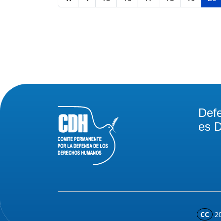
Def
es D
CC
2