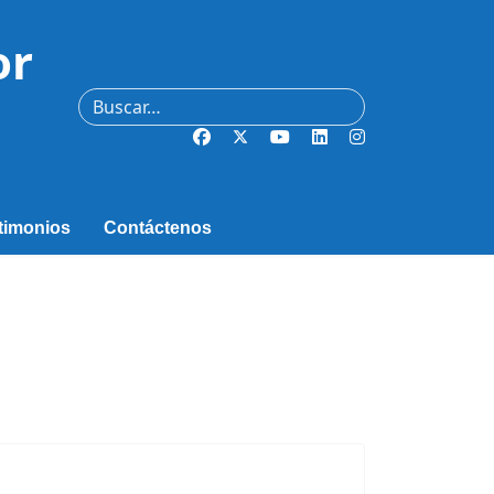
or
Buscar
timonios
Contáctenos