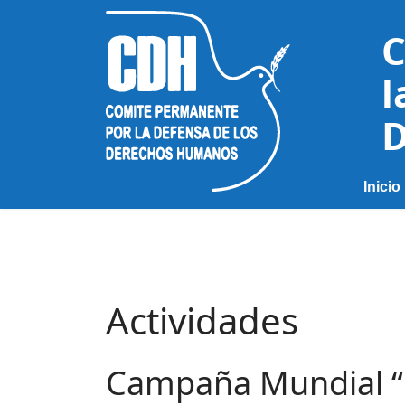
C
l
D
Inicio
Actividades
Campaña Mundial “P