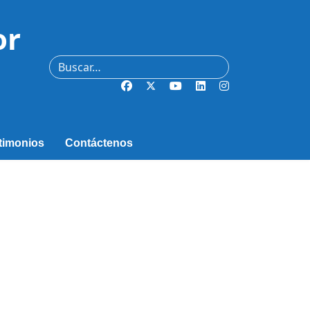
or
Buscar
timonios
Contáctenos