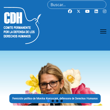
Buscar
Femicidio político de Monika Koniuszek, defensora de Derechos Humanos