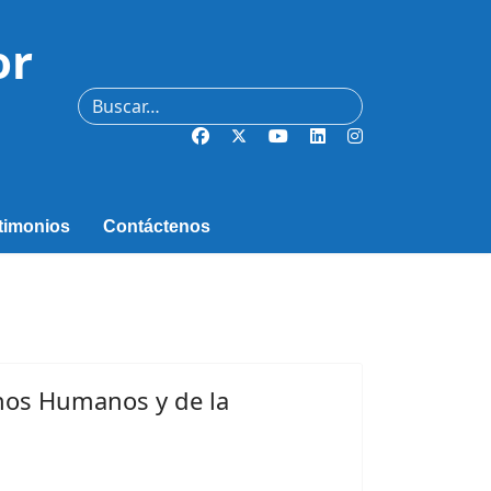
or
Buscar
timonios
Contáctenos
chos Humanos y de la