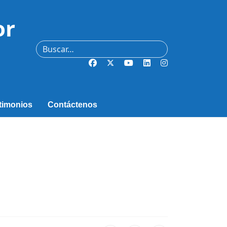
or
Buscar
timonios
Contáctenos