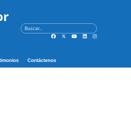
or
Buscar
timonios
Contáctenos