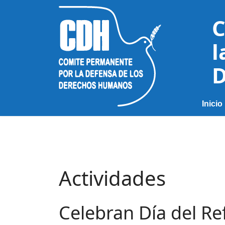
C
l
D
Inicio
Actividades
Celebran Día del R