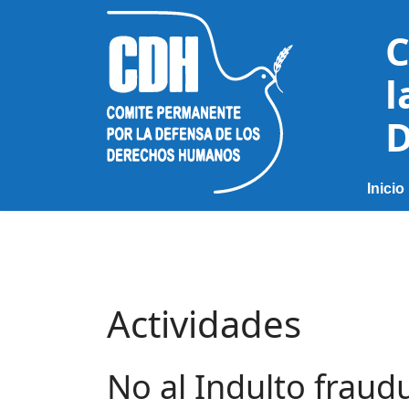
C
l
D
Inicio
Actividades
No al Indulto fraud