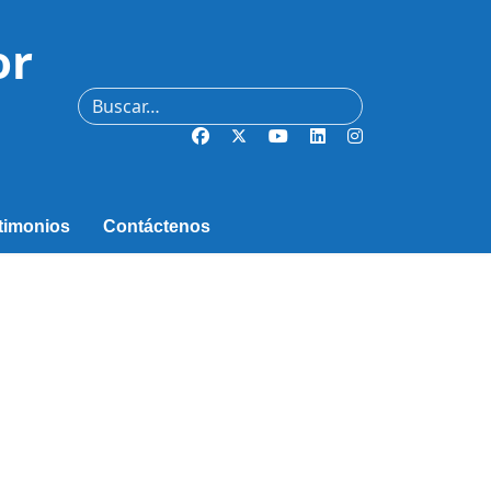
or
Buscar
timonios
Contáctenos