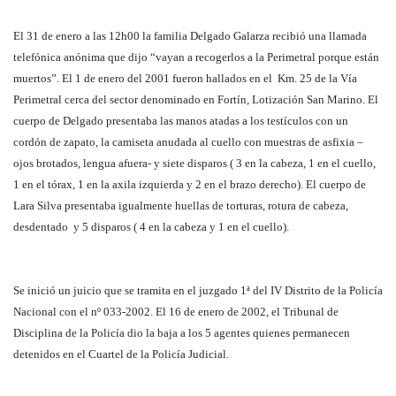
El 31 de enero a las 12h00 la familia Delgado Galarza recibió una llamada
telefónica anónima que dijo “vayan a recogerlos a la Perimetral porque están
muertos”. El 1 de enero del 2001 fueron hallados en el Km. 25 de la Vía
Perimetral cerca del sector denominado en Fortín, Lotización San Marino. El
cuerpo de Delgado presentaba las manos atadas a los testículos con un
cordón de zapato, la camiseta anudada al cuello con muestras de asfixia –
ojos brotados, lengua afuera- y siete disparos ( 3 en la cabeza, 1 en el cuello,
1 en el tórax, 1 en la axila izquierda y 2 en el brazo derecho). El cuerpo de
Lara Silva presentaba igualmente huellas de torturas, rotura de cabeza,
desdentado y 5 disparos ( 4 en la cabeza y 1 en el cuello).
Se inició un juicio que se tramita en el juzgado 1ª del IV Distrito de la Policía
Nacional con el nº 033-2002. El 16 de enero de 2002, el Tribunal de
Disciplina de la Policía dio la baja a los 5 agentes quienes permanecen
detenidos en el Cuartel de la Policía Judicial.