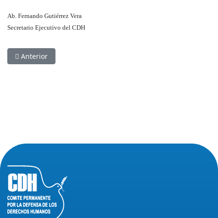
Ab. Fernando Gutiérrez Vera
Secretario Ejecutivo del CDH
Artículo anterior: Los hechos del 22 de agosto del 2002 en el
Anterior