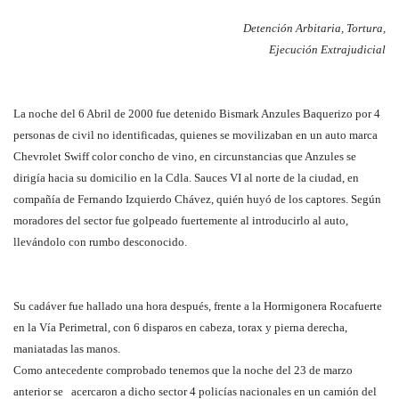
Detención Arbitaria, Tortura,
Ejecución Extrajudicial
La noche del 6 Abril de 2000 fue detenido Bismark Anzules Baquerizo por 4
personas de civil no identificadas, quienes se movilizaban en un auto marca
Chevrolet Swiff color concho de vino, en circunstancias que Anzules se
dirigía hacia su domicilio en la Cdla. Sauces VI al norte de la ciudad, en
compañía de Fernando Izquierdo Chávez, quién huyó de los captores. Según
moradores del sector fue golpeado fuertemente al introducirlo al auto,
llevándolo con rumbo desconocido.
Su cadáver fue hallado una hora después, frente a la Hormigonera Rocafuerte
en la Vía Perimetral, con 6 disparos en cabeza, torax y pierna derecha,
maniatadas las manos.
Como antecedente comprobado tenemos que la noche del 23 de marzo
anterior se acercaron a dicho sector 4 policías nacionales en un camión del