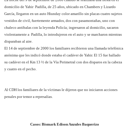
domicilio de Yahir Padilla, de 25 años, ubicado en Chambers y Lizardo
García, llegaron en un auto Hiunday color amarillo sin placas cuatro sujetos
vestidos de civil, fuertemente armados, dos con pasamontañas, uno con
chaleco antibalas con la leyenda Policía; ingresaron al domicilio, sacaron
violentamente a Padilla, lo introdujeron en el auto y se marcharon mientras
disparaban al aire.
El 14 de septiembre de 2000 los familiares recibieron una llamada telefónica
anónima que les indicó donde estaba el cadáver de Yahir. El 15 fue hallado
su cadáver en el Km 13 ½ de la Vía Perimetral con dos disparos en la cabeza
y cuatro en el pecho.
Al CDH los familiares de la víctimas le dijeron que no iniciaron acciones
penales por temor a represalias.
Casos: Bismark Edison Anzules Baquerizo