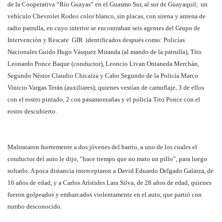
de la Cooperativa “Río Guayas” en el Guasmo Sur, al sur de Guayaquil, un
vehículo Chevrolet Rodeo color blanco, sin placas, con sirena y antena de
radio patrulla, en cuyo interior se encontraban seis agentes del Grupo de
Intervención y Rescate GIR identificados después como: Policías
Nacionales Guido Hugo Vásquez Miranda (al mando de la patrulla), Tito
Leonardo Ponce Baque (conductor), Leoncio Livan Ontaneda Merchán,
Segundo Néstor Claudio Chicaíza y Cabo Segundo de la Policía Marco
Vinicio Vargas Terán (auxiliares); quienes vestían de camuflaje, 3 de ellos
con el rostro pintado, 2 con pasamontañas y el policía Tito Ponce con el
rostro descubierto.
Maltrataron fuertemente a dos jóvenes del barrio, a uno de los cuales el
conductor del auto le dijo, “hace tiempo que no mato un pillo”, para luego
soltarlo. A poca distancia interceptaron a David Eduardo Delgado Galarza, de
16 años de edad, y a Carlos Arístides Lara Silva, de 28 años de edad, quienes
fueron golpeados y embarcados violentamente en el auto, que partió con
rumbo desconocido.