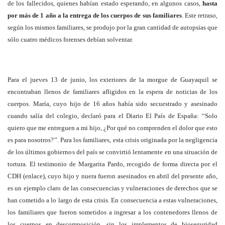
de los fallecidos, quienes habían estado esperando, en algunos casos,
hasta
por más de 1 año a la entrega de los cuerpos de sus familiares
. Este retraso,
según los mismos familiares, se produjo por la gran cantidad de autopsias que
sólo cuatro médicos forenses debían solventar.
Para el jueves 13 de junio, los exteriores de la morgue de Guayaquil se
encontraban llenos de familiares afligidos en la espera de noticias de los
cuerpos. María, cuyo hijo de 16 años había sido secuestrado y asesinado
cuando salía del colegio, declaró para el Diario El País de España: ‘‘Solo
quiero que me entreguen a mi hijo, ¿Por qué no comprenden el dolor que esto
es para nosotros?’’. Para los familiares, esta crisis originada por la negligencia
de los últimos gobiernos del país se convirtió lentamente en una situación de
tortura. El testimonio de Margarita Pardo, recogido de forma directa por el
CDH (enlace), cuyo hijo y nuera fueron asesinados en abril del presente año,
es un ejemplo claro de las consecuencias y vulneraciones de derechos que se
han cometido a lo largo de esta crisis. En consecuencia a estas vulneraciones,
los familiares que fueron sometidos a ingresar a los contenedores llenos de
los cuerpos en descomposición, sin los implementos de bioseguridad