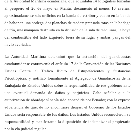
de la Autoridad Marítima ecuatoriana, que adjuntaba 14 fotografías tomadas
al pesquero el 26 de mayo en Manta, documentó al menos 16 averías:
aproximadamente seis orificios en la banda de estribor y cuatro en la banda
de babor en una bodega, dos planchas de madera prensada rotas en la bodega
de frío, una mampara destruida en la división de la sala de máquinas, la boya
del combustible del lado izquierdo fuera de su lugar y ambas pangas del
navío averiadas.
La Autoridad Marítima determinó que la actuación del guardacostas
estadounidense contravenía el artículo 17 de la Convención de las Naciones
Unidas Contra el Tráfico Ilícito de Estupefacientes y Sustancias
Psicotrópicas, y notificó formalmente al Agregado de Guardacostas de la
Embajada de Estados Unidos sobre la responsabilidad de ese gobierno ante
una eventual demanda de daños y perjuicios. Cabe señalar que la
autorización de abordaje sí había sido concedida por Ecuador, con la expresa
advertencia de que, de no encontrarse drogas, el Gobierno de los Estados
Unidos sería responsable de los daños. Los Estados Unidos reconocieron su
responsabilidad y manifestaron la disposición de indemnizar al propietario
por la vía judicial regular.