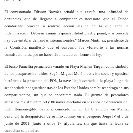
El comisionado Edisson Narváez señaló que existía "una infinidad de
denuncias, que de llegarse a comprobar es necesario que el Estado
ecuatoriano proceda a realizar acción alguna en la que cabe la
indemnización. Deberán asumir responsabilidad civil y penal, y si procede
hay que entablar demandas internacionales." Marcos Martínez, presidente de
la Comisión, manifestó que el convenio fue violatorio a las normas
constitucionales, por no haber sido tratado conforme a la ley.
El barco Pamelita permanecía varado en Playa Mía, en Tarqui, como símbolo
de los pesqueros hundidos. Según Miguel Morán, activista social y opositor
histórico a la presencia del FOL, la nave llegó averiada a la playa luego de
ser abordada por guardacostas de los Estados Unidos para buscar droga en sus
compartimentos, sin que se encontrara nada. El gremio de pescadores
artesanos registró entre 50 y 80 naves afectadas en los años de operación del
FOL. Hermenegildo Santana, conocido como "El Champion" en Manta,
denunció la desaparición de su hijo Johnny en el pesquero Jorge IV el 5 de
junio de 2001, junto a otros 17 tripulantes, sin que hasta la fecha se
conociera su paradero.