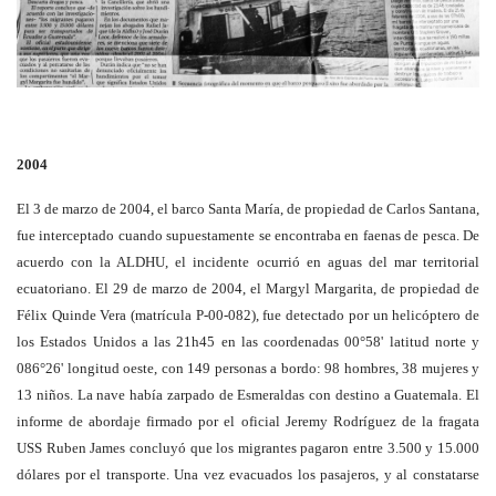
2004
El 3 de marzo de 2004, el barco Santa María, de propiedad de Carlos Santana,
fue interceptado cuando supuestamente se encontraba en faenas de pesca. De
acuerdo con la ALDHU, el incidente ocurrió en aguas del mar territorial
ecuatoriano. El 29 de marzo de 2004, el Margyl Margarita, de propiedad de
Félix Quinde Vera (matrícula P-00-082), fue detectado por un helicóptero de
los Estados Unidos a las 21h45 en las coordenadas 00°58' latitud norte y
086°26' longitud oeste, con 149 personas a bordo: 98 hombres, 38 mujeres y
13 niños. La nave había zarpado de Esmeraldas con destino a Guatemala. El
informe de abordaje firmado por el oficial Jeremy Rodríguez de la fragata
USS Ruben James concluyó que los migrantes pagaron entre 3.500 y 15.000
dólares por el transporte. Una vez evacuados los pasajeros, y al constatarse