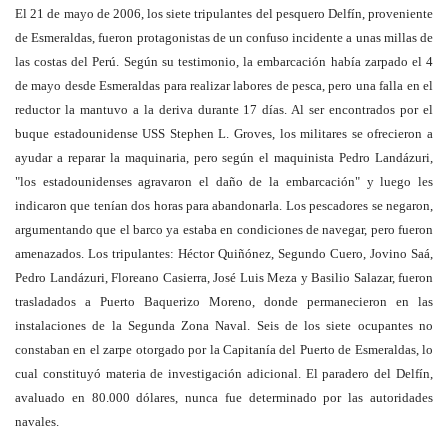
El 21 de mayo de 2006, los siete tripulantes del pesquero Delfín, proveniente
de Esmeraldas, fueron protagonistas de un confuso incidente a unas millas de
las costas del Perú. Según su testimonio, la embarcación había zarpado el 4
de mayo desde Esmeraldas para realizar labores de pesca, pero una falla en el
reductor la mantuvo a la deriva durante 17 días. Al ser encontrados por el
buque estadounidense USS Stephen L. Groves, los militares se ofrecieron a
ayudar a reparar la maquinaria, pero según el maquinista Pedro Landázuri,
"los estadounidenses agravaron el daño de la embarcación" y luego les
indicaron que tenían dos horas para abandonarla. Los pescadores se negaron,
argumentando que el barco ya estaba en condiciones de navegar, pero fueron
amenazados. Los tripulantes: Héctor Quiñónez, Segundo Cuero, Jovino Saá,
Pedro Landázuri, Floreano Casierra, José Luis Meza y Basilio Salazar, fueron
trasladados a Puerto Baquerizo Moreno, donde permanecieron en las
instalaciones de la Segunda Zona Naval. Seis de los siete ocupantes no
constaban en el zarpe otorgado por la Capitanía del Puerto de Esmeraldas, lo
cual constituyó materia de investigación adicional. El paradero del Delfín,
avaluado en 80.000 dólares, nunca fue determinado por las autoridades
navales.