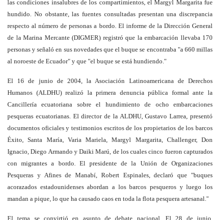
las condiciones insalubres de los compartimientos, el Margyl Margarita fue
hundido. No obstante, las fuentes consultadas presentan una discrepancia
respecto al número de personas a bordo. El informe de la Dirección General
de la Marina Mercante (DIGMER) registró que la embarcación llevaba 170
personas y señaló en sus novedades que el buque se encontraba "a 660 millas
al noroeste de Ecuador" y que "el buque se está hundiendo."
El 16 de junio de 2004, la Asociación Latinoamericana de Derechos
Humanos (ALDHU) realizó la primera denuncia pública formal ante la
Cancillería ecuatoriana sobre el hundimiento de ocho embarcaciones
pesqueras ecuatorianas. El director de la ALDHU, Gustavo Larrea, presentó
documentos oficiales y testimonios escritos de los propietarios de los barcos
Éxito, Santa María, Varia Mariela, Margyl Margarita, Challenger, Don
Ignacio, Diego Armando y Daiki Marú, de los cuales cinco fueron capturados
con migrantes a bordo. El presidente de la Unión de Organizaciones
Pesqueras y Afines de Manabí, Robert Espinales, declaró que "buques
acorazados estadounidenses abordan a los barcos pesqueros y luego los
mandan a pique, lo que ha causado caos en toda la flota pesquera artesanal."
El tema se convirtió en asunto de debate nacional. El 28 de junio,