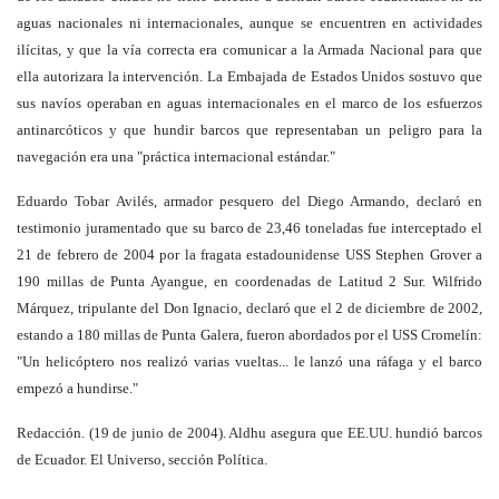
aguas nacionales ni internacionales, aunque se encuentren en actividades
ilícitas, y que la vía correcta era comunicar a la Armada Nacional para que
ella autorizara la intervención. La Embajada de Estados Unidos sostuvo que
sus navíos operaban en aguas internacionales en el marco de los esfuerzos
antinarcóticos y que hundir barcos que representaban un peligro para la
navegación era una "práctica internacional estándar."
Eduardo Tobar Avilés, armador pesquero del Diego Armando, declaró en
testimonio juramentado que su barco de 23,46 toneladas fue interceptado el
21 de febrero de 2004 por la fragata estadounidense USS Stephen Grover a
190 millas de Punta Ayangue, en coordenadas de Latitud 2 Sur. Wilfrido
Márquez, tripulante del Don Ignacio, declaró que el 2 de diciembre de 2002,
estando a 180 millas de Punta Galera, fueron abordados por el USS Cromelín:
"Un helicóptero nos realizó varias vueltas... le lanzó una ráfaga y el barco
empezó a hundirse."
Redacción. (19 de junio de 2004). Aldhu asegura que EE.UU. hundió barcos
de Ecuador. El Universo, sección Política.