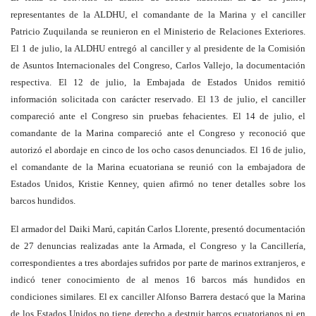
representantes de la ALDHU, el comandante de la Marina y el canciller
Patricio Zuquilanda se reunieron en el Ministerio de Relaciones Exteriores.
El 1 de julio, la ALDHU entregó al canciller y al presidente de la Comisión
de Asuntos Internacionales del Congreso, Carlos Vallejo, la documentación
respectiva. El 12 de julio, la Embajada de Estados Unidos remitió
información solicitada con carácter reservado. El 13 de julio, el canciller
compareció ante el Congreso sin pruebas fehacientes. El 14 de julio, el
comandante de la Marina compareció ante el Congreso y reconoció que
autorizó el abordaje en cinco de los ocho casos denunciados. El 16 de julio,
el comandante de la Marina ecuatoriana se reunió con la embajadora de
Estados Unidos, Kristie Kenney, quien afirmó no tener detalles sobre los
barcos hundidos.
El armador del Daiki Marú, capitán Carlos Llorente, presentó documentación
de 27 denuncias realizadas ante la Armada, el Congreso y la Cancillería,
correspondientes a tres abordajes sufridos por parte de marinos extranjeros, e
indicó tener conocimiento de al menos 16 barcos más hundidos en
condiciones similares. El ex canciller Alfonso Barrera destacó que la Marina
de los Estados Unidos no tiene derecho a destruir barcos ecuatorianos ni en