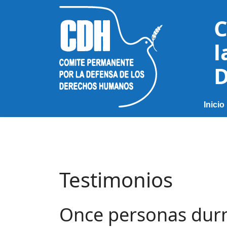
C
l
D
Inicio
Testimonios
Once personas durmi