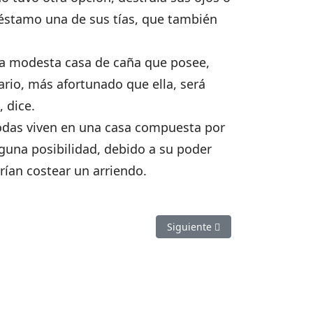
éstamo una de sus tías, que también
 la modesta casa de caña que posee,
ario, más afortunado que ella, será
 dice.
Todas viven en una casa compuesta por
nguna posibilidad, debido a su poder
drían costear un arriendo.
Artículo siguiente: TRES EJ
Siguiente