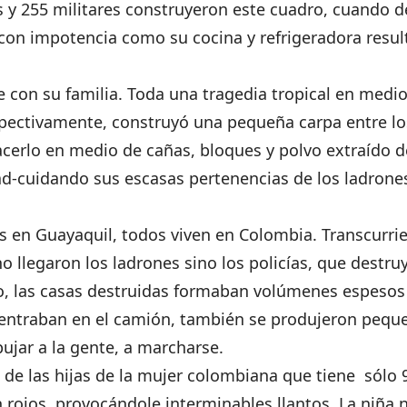
s y 255 militares construyeron este cuadro, cuando de
o con impotencia como su cocina y refrigeradora res
e con su familia. Toda una tragedia tropical en medi
espectivamente, construyó una pequeña carpa entre 
cerlo en medio de cañas, bloques y polvo extraído de
d-cuidando sus escasas pertenencias de los ladrones
s en Guayaquil, todos viven en Colombia. Transcurri
no llegaron los ladrones sino los policías, que destru
mo, las casas destruidas formaban volúmenes espeso
ntraban en el camión, también se produjeron pequeñ
ujar a la gente, a marcharse.
de las hijas de la mujer colombiana que tiene sólo 
ojos, provocándole interminables llantos. La niña n