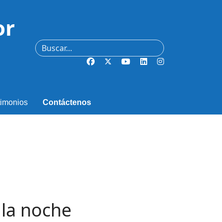
or
Buscar
timonios
Contáctenos
 la noche