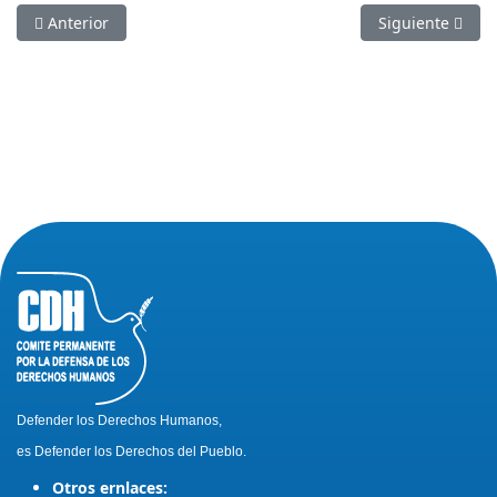
Artículo anterior: Secuencia de hostigamiento, extorsión y malt
Artículo siguie
Anterior
Siguiente
Defender los Derechos Humanos,
es Defender los Derechos del Pueblo.
Otros ernlaces: