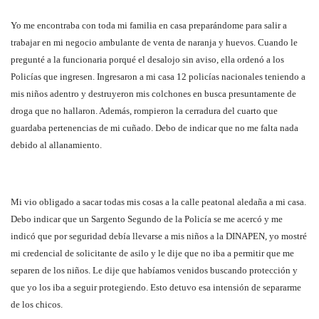
Yo me encontraba con toda mi familia en casa preparándome para salir a
trabajar en mi negocio ambulante de venta de naranja y huevos. Cuando le
pregunté a la funcionaria porqué el desalojo sin aviso, ella ordenó a los
Policías que ingresen. Ingresaron a mi casa 12 policías nacionales teniendo a
mis niños adentro y destruyeron mis colchones en busca presuntamente de
droga que no hallaron. Además, rompieron la cerradura del cuarto que
guardaba pertenencias de mi cuñado. Debo de indicar que no me falta nada
debido al allanamiento.
Mi vio obligado a sacar todas mis cosas a la calle peatonal aledaña a mi casa.
Debo indicar que un Sargento Segundo de la Policía se me acercó y me
indicó que por seguridad debía llevarse a mis niños a la DINAPEN, yo mostré
mi credencial de solicitante de asilo y le dije que no iba a permitir que me
separen de los niños. Le dije que habíamos venidos buscando protección y
que yo los iba a seguir protegiendo. Esto detuvo esa intensión de separarme
de los chicos.