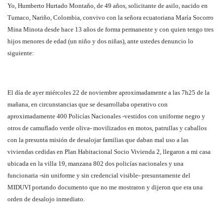
Yo, Humberto Hurtado Montaño, de 49 años, solicitante de asilo, nacido en
Tumaco, Nariño, Colombia, convivo con la señora ecuatoriana María Socorro
Mina Minota desde hace 13 años de forma permanente y con quien tengo tres
hijos menores de edad (un niño y dos niñas), ante ustedes denuncio lo
siguiente:
El día de ayer miércoles 22 de noviembre aproximadamente a las 7h25 de la
mañana, en circunstancias que se desarrollaba operativo con
aproximadamente 400 Policías Nacionales -vestidos con uniforme negro y
otros de camuflado verde oliva- movilizados en motos, patrullas y caballos
con la presunta misión de desalojar familias que daban mal uso a las
viviendas cedidas en Plan Habitacional Socio Vivienda 2, llegaron a mi casa
ubicada en la villa 19, manzana 802 dos policías nacionales y una
funcionaria -sin uniforme y sin credencial visible- presuntamente del
MIDUVI portando documento que no me mostraron y dijeron que era una
orden de desalojo inmediato.