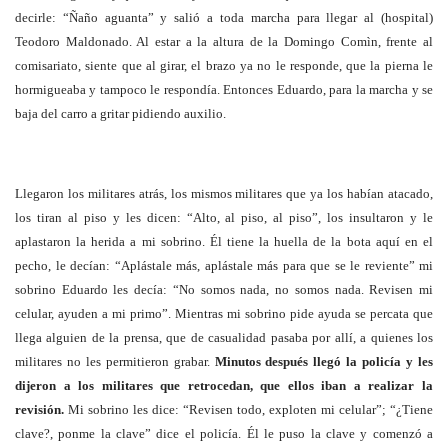
decirle: “Ñaño aguanta” y salió a toda marcha para llegar al (hospital)
Teodoro Maldonado. Al estar a la altura de la Domingo Comìn, frente al
comisariato, siente que al girar, el brazo ya no le responde, que la pierna le
hormigueaba y tampoco le respondía. Entonces Eduardo, para la marcha y se
baja del carro a gritar pidiendo auxilio.
Llegaron los militares atrás, los mismos militares que ya los habían atacado,
los tiran al piso y les dicen: “Alto, al piso, al piso”, los insultaron y le
aplastaron la herida a mi sobrino. Él tiene la huella de la bota aquí en el
pecho, le decían: “Aplástale más, aplástale más para que se le reviente” mi
sobrino Eduardo les decía: “No somos nada, no somos nada. Revisen mi
celular, ayuden a mi primo”. Mientras mi sobrino pide ayuda se percata que
llega alguien de la prensa, que de casualidad pasaba por allí, a quienes los
militares no les permitieron grabar.
Minutos después llegó la policía y les
dijeron a los militares que retrocedan, que ellos iban a realizar la
revisión.
Mi sobrino les dice: “Revisen todo, exploten mi celular”; “¿Tiene
clave?, ponme la clave” dice el policía. Él le puso la clave y comenzó a