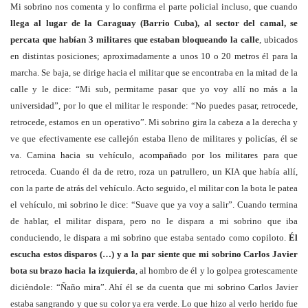
Mi sobrino nos comenta y lo confirma el parte policial incluso, que cuando
llega al lugar de la Caraguay (Barrio Cuba), al sector del camal, se
percata que habían 3 militares que estaban bloqueando la calle
, ubicados
en distintas posiciones; aproximadamente a unos 10 o 20 metros él para la
marcha. Se baja, se dirige hacia el militar que se encontraba en la mitad de la
calle y le dice: “Mi sub, permitame pasar que yo voy allí no más a la
universidad”, por lo que el militar le responde: “No puedes pasar, retrocede,
retrocede, estamos en un operativo”. Mi sobrino gira la cabeza a la derecha y
ve que efectivamente ese callejón estaba lleno de militares y policías, él se
va. Camina hacia su vehículo, acompañado por los militares para que
retroceda. Cuando él da de retro, roza un patrullero, un KIA que había allí,
con la parte de atrás del vehículo. Acto seguido, el militar con la bota le patea
el vehículo, mi sobrino le dice: “Suave que ya voy a salir”. Cuando termina
de hablar, el militar dispara, pero no le dispara a mi sobrino que iba
conduciendo, le dispara a mi sobrino que estaba sentado como copiloto.
Él
escucha estos disparos (…) y a la par siente que mi sobrino Carlos Javier
bota su brazo hacia la izquierda
, al hombro de él y lo golpea grotescamente
dicièndole: “Ñaño mira”. Ahí él se da cuenta que mi sobrino Carlos Javier
estaba sangrando y que su color ya era verde. Lo que hizo al verlo herido fue