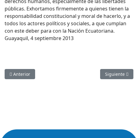
derechos humanos, especialmente de las libertades
públicas. Exhortamos firmemente a quienes tienen la
responsabilidad constitucional y moral de hacerlo, y a
todos los actores políticos y sociales, a que cumplan
con este deber para con la Nación Ecuatoriana.
Guayaquil, 4 septiembre 2013
Artículo anterior: Hallazgos y recomendaciones preliminares d
Artículo sigui
Anterior
Siguiente