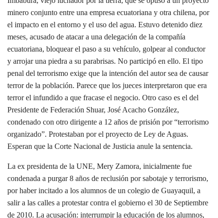
Imbabura, viejo luchador por la tierra, que se opuso a un proyecto
minero conjunto entre una empresa ecuatoriana y otra chilena, por
el impacto en el entorno y el uso del agua. Estuvo detenido diez
meses, acusado de atacar a una delegación de la compañía
ecuatoriana, bloquear el paso a su vehículo, golpear al conductor
y arrojar una piedra a su parabrisas. No participó en ello. El tipo
penal del terrorismo exige que la intención del autor sea de causar
terror de la población. Parece que los jueces interpretaron que era
terror el infundido a que fracase el negocio. Otro caso es el del
Presidente de Federación Shuar, José Acacho González,
condenado con otro dirigente a 12 años de prisión por “terrorismo
organizado”. Protestaban por el proyecto de Ley de Aguas.
Esperan que la Corte Nacional de Justicia anule la sentencia.
La ex presidenta de la UNE, Mery Zamora, inicialmente fue
condenada a purgar 8 años de reclusión por sabotaje y terrorismo,
por haber incitado a los alumnos de un colegio de Guayaquil, a
salir a las calles a protestar contra el gobierno el 30 de Septiembre
de 2010. La acusación: interrumpir la educación de los alumnos,