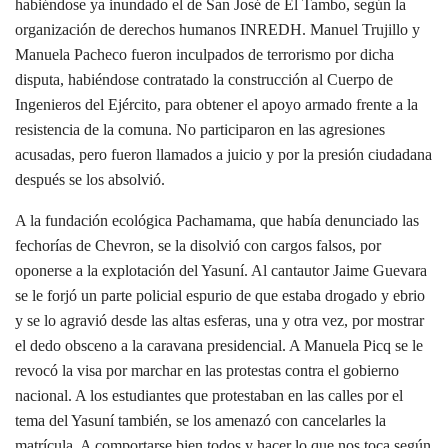
habiéndose ya inundado el de San José de El Tambo, según la
organización de derechos humanos INREDH. Manuel Trujillo y
Manuela Pacheco fueron inculpados de terrorismo por dicha
disputa, habiéndose contratado la construcción al Cuerpo de
Ingenieros del Ejército, para obtener el apoyo armado frente a la
resistencia de la comuna. No participaron en las agresiones
acusadas, pero fueron llamados a juicio y por la presión ciudadana
después se los absolvió.
A la fundación ecológica Pachamama, que había denunciado las
fechorías de Chevron, se la disolvió con cargos falsos, por
oponerse a la explotación del Yasuní. Al cantautor Jaime Guevara
se le forjó un parte policial espurio de que estaba drogado y ebrio
y se lo agravió desde las altas esferas, una y otra vez, por mostrar
el dedo obsceno a la caravana presidencial. A Manuela Picq se le
revocó la visa por marchar en las protestas contra el gobierno
nacional. A los estudiantes que protestaban en las calles por el
tema del Yasuní también, se los amenazó con cancelarles la
matrícula. A comportarse bien todos y hacer lo que nos toca según