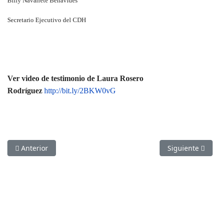
Billy Navarrete Benavides
Secretario Ejecutivo del CDH
Ver video de testimonio de Laura Rosero
Rodríguez
http://bit.ly/2BKW0vG
Artículo anterior: Audiencia ¡Aquí nos quedamos! Desalojos u
Artículo siguie
Anterior
Siguiente