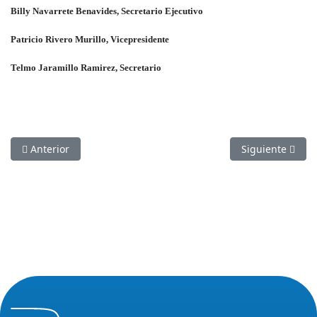
Billy Navarrete Benavides, Secretario Ejecutivo
Patricio Rivero Murillo, Vicepresidente
Telmo Jaramillo Ramirez, Secretario
Artículo anterior: CPCCS-T extralimita mandato de Consulta P
Artículo siguien
Anterior
Siguiente