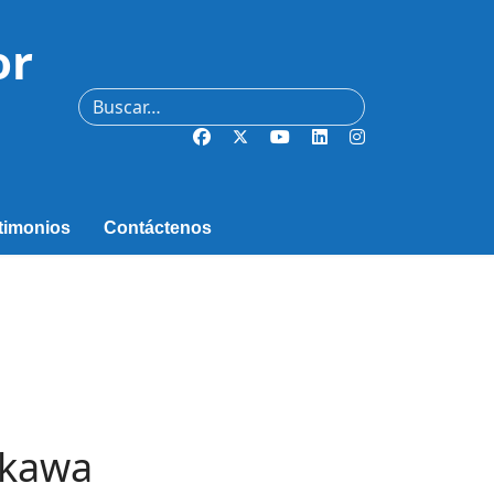
or
Buscar
timonios
Contáctenos
ukawa