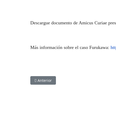
Descargue documento de Amicus Curiae pre
Más información sobre el caso Furukawa:
ht
Artículo anterior: Elecciones 2021 y Derechos
Anterior