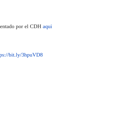
sentado por el CDH
aqui
tps://bit.ly/3hpuVD8
 Humanos