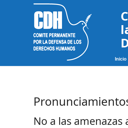
C
l
D
Inicio
Pronunciamiento
No a las amenazas a