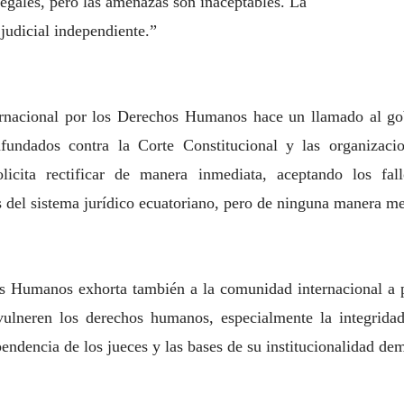
legales, pero las amenazas son inaceptables. La
judicial independiente.”
ternacional por los Derechos Humanos hace un
llamado al go
nfundados contra la Corte Constitucional y las organizaci
olicita rectificar de manera
inmediata, aceptando los fal
s del sistema jurídico ecuatoriano, pero de ninguna manera
me
hos Humanos exhorta también a la comunidad
internacional a 
vulneren los derechos humanos, especialmente la
integrid
pendencia de los jueces
y las bases de su institucionalidad de