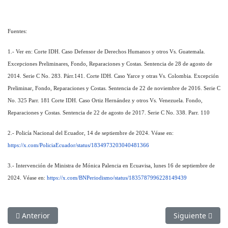
Fuentes:
1.- Ver en: Corte IDH. Caso Defensor de Derechos Humanos y otros Vs. Guatemala.
Excepciones Preliminares, Fondo, Reparaciones y Costas. Sentencia de 28 de agosto de
2014. Serie C No. 283. Párr.141. Corte IDH. Caso Yarce y otras Vs. Colombia. Excepción
Preliminar, Fondo, Reparaciones y Costas. Sentencia de 22 de noviembre de 2016. Serie C
No. 325 Parr. 181 Corte IDH. Caso Ortiz Hernández y otros Vs. Venezuela. Fondo,
Reparaciones y Costas. Sentencia de 22 de agosto de 2017. Serie C No. 338. Parr. 110
2.- Policía Nacional del Ecuador, 14 de septiembre de 2024. Véase en:
https://x.com/PoliciaEcuador/status/1834973203040481366
3.- Intervención de Ministra de Mónica Palencia en Ecuavisa, lunes 16 de septiembre de
2024. Véase en:
https://x.com/BNPeriodismo/status/1835787996228149439
Artículo anterior: Carta al diario Expreso por titular sobre o
Artículo siguien
Anterior
Siguiente