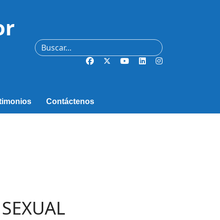
or
Buscar
timonios
Contáctenos
 SEXUAL