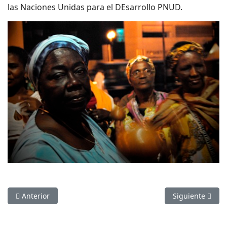
las Naciones Unidas para el DEsarrollo PNUD.
Artículo anterior: CASO FYBECA: 8 AÑOS DE IMPUNIDAD
Artículo sigui
Anterior
Siguiente