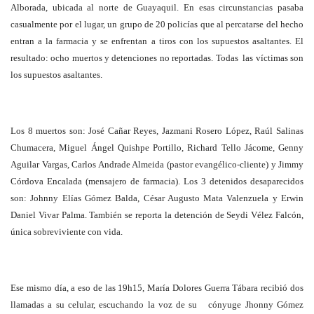
Alborada, ubicada al norte de Guayaquil. En esas circunstancias pasaba
casualmente por el lugar, un grupo de 20 policías que al percatarse del hecho
entran a la farmacia y se enfrentan a tiros con los supuestos asaltantes. El
resultado: ocho muertos y detenciones no reportadas. Todas las víctimas son
los supuestos asaltantes.
Los 8 muertos son: José Cañar Reyes, Jazmani Rosero López, Raúl Salinas
Chumacera, Miguel Ángel Quishpe Portillo, Richard Tello Jácome, Genny
Aguilar Vargas, Carlos Andrade Almeida (pastor evangélico-cliente) y Jimmy
Córdova Encalada (mensajero de farmacia). Los 3 detenidos desaparecidos
son: Johnny Elías Gómez Balda, César Augusto Mata Valenzuela y Erwin
Daniel Vivar Palma. También se reporta la detención de Seydi Vélez Falcón,
única sobreviviente con vida.
Ese mismo día, a eso de las 19h15, María Dolores Guerra Tábara recibió dos
llamadas a su celular, escuchando la voz de su cónyuge Jhonny Gómez