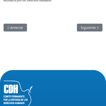
militancia por los Derechos Humanos.
Artículo anterior: ACTIVIDADES POR DIA DE LOS DERECHOS 
Artículo sigui
Anterior
Siguiente