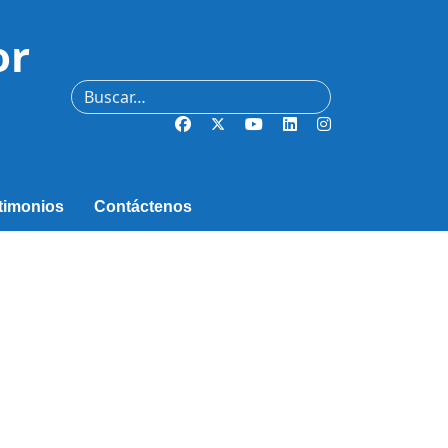
or
Buscar
timonios
Contáctenos