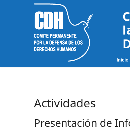
C
l
D
Inicio
Actividades
Presentación de In