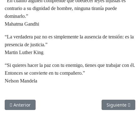
“En cuanto alguien comprende que obedecer leyes injustas es
contrario a su dignidad de hombre, ninguna tiranía puede
dominarlo.”
Mahatma Gandhi
“La verdadera paz no es simplemente la ausencia de tensión: es la
presencia de justicia.”
Martin Luther King
“Si quieres hacer la paz con tu enemigo, tienes que trabajar con él.
Entonces se convierte en tu compañero.”
Nelson Mandela
Artículo anterior: PRESENTACIÓN DE INFORME 2014
Artículo sigui
Anterior
Siguiente