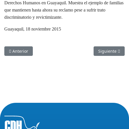
Derechos Humanos en Guayaquil. Muestra el ejemplo de familias
que mantienen hasta ahora su reclamo pese a sufrir trato
discriminatorio y revictimizante.
Guayaquil, 18 noviembre 2015
Artículo anterior: Jornada sobre Estado Laico y derechos a la l
Artículo sigui
Anterior
Siguiente