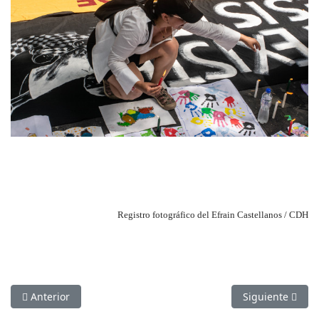
Registro fotográfico del Efrain Castellanos / CDH
Artículo anterior: V Encuentro de la Sociedad Civil
Artículo siguien
Anterior
Siguiente