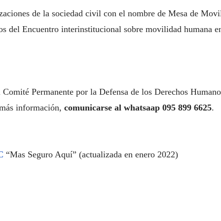
izaciones de la sociedad civil con el nombre de Mesa de Mov
dos del Encuentro interinstitucional sobre movilidad humana
 Comité Permanente por la Defensa de los Derechos Humanos
 más información,
comunicarse al whatsaap 095 899 6625
.
C
“Mas Seguro Aquí” (actualizada en enero 2022)
d Humana Región Costa ( Versión Septiembre 2022 )