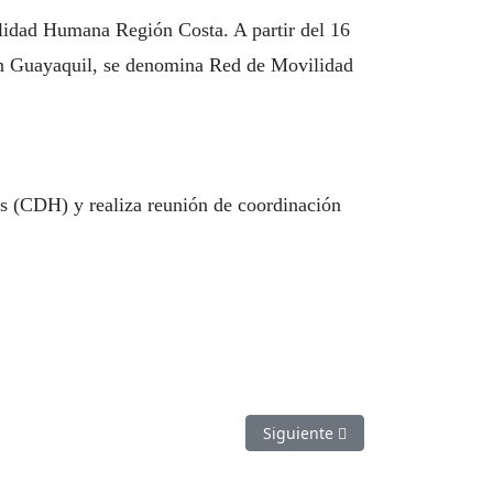
ilidad Humana Región Costa. A partir del 16
 en Guayaquil, se denomina Red de Movilidad
 (CDH) y realiza reunión de coordinación
Artículo siguiente: Calendario
Siguiente