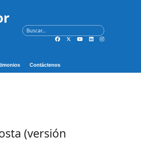
or
Buscar
timonios
Contáctenos
sta (versión