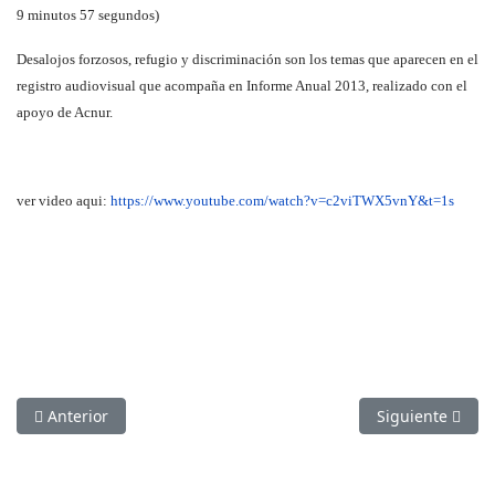
9 minutos 57 segundos)
Desalojos forzosos, refugio y discriminación son los temas que aparecen en el
registro audiovisual que acompaña en Informe Anual 2013, realizado con el
apoyo de Acnur.
ver video aqui:
https://www.youtube.com/watch?v=c2viTWX5vnY&t=1s
Artículo anterior: Informe CDH 2014
Artículo siguie
Anterior
Siguiente