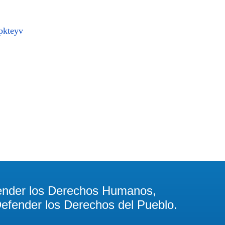
2pkteyv
ierno
ender los Derechos Humanos,
efender los Derechos del Pueblo.