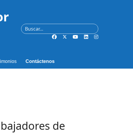
or
Buscar
timonios
Contáctenos
abajadores de