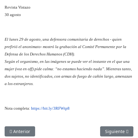
Revista Vistazo
30 agosto
El lunes 29 de agosto, una defensora comunitaria de derechos - quien
prefirió el anonimato- mostró la grabación al Comité Permanente por la
Defensa de los Derechos Humanos (CDH).
Según el organismo, en las imágenes se puede ver el instante en el que una
mujer (voz en off) pide calma: “no estamos haciendo nada”. Mientras tanto,
dos sujetos, no identificados, con armas de fuego de cañón largo, amenazan
a los extranjeros.
Nota completa:
https://bit.ly/3RFWtp8
Artículo anterior: 8 meses sin poder sepultar a mi hijo
Artículo siguie
Anterior
Siguiente