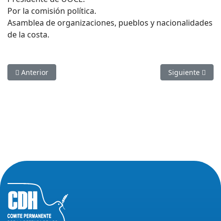
Por la comisión política.
Asamblea de organizaciones, pueblos y nacionalidades
de la costa.
Artículo anterior: CDH EXIGE ATENCION EN CASO 10 DE LUL
Artículo sigui
Anterior
Siguiente